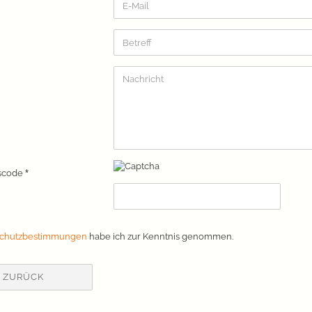
tscode
HUTZBESTIMMUNGEN
schutzbestimmungen
habe ich zur Kenntnis genommen.
ZURÜCK