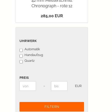
42 mm Messerschmitt
Chronograph - rote 12
285,00 EUR
UHRWERK
UHRWERK
Automatik
Handaufzug
Quartz
PREIS
PREIS
Preis bis
-
EUR
FILTERN