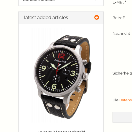
E-Mail
latest added articles
Betreff
Nachricht
Sicherhei
DATENSC
Die
Daten