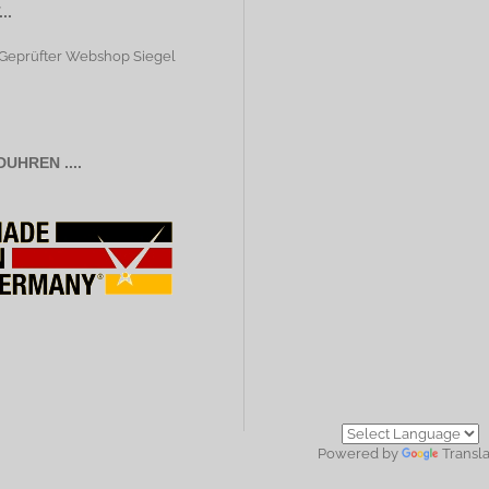
..
UHREN ....
Powered by
Transl